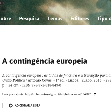
FR
Sobre
Pesquisa
Temas
Editores
Tipo 
obre a Bibliografia Nacional
imples
onhecimento, Informação...
onhecimento, Informação...
Combinada
A minha lista
Como utilizar
Filosofia, psicologia...
Filosofia, psicologia...
Perguntas frequente
iências sociais...
iências sociais...
Ciências exatas e naturais...
Ciências exatas e naturais...
rte, desporto...
rte, desporto...
Literatura, linguística...
Literatura, linguística...
A contingência europeia
A contingência europeia
: as linhas de fractura e a transição para a
União Política
/ António Covas. - 1ª ed. - Lisboa : Sílabo, 2016. - 27
p. ; 24 cm. - ISBN 978-972-618-849-0
Link persistente: http://id.bnportugal.gov.pt/bib/bibnacional/1942881
ADICIONAR À LISTA