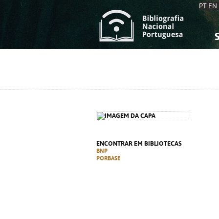
PT
EN
S
S
C
C
C
C
A
A
ENCONTRAR EM BIBLIOTECAS
BNP
PORBASE