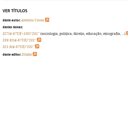
VER TÍTULOS
deste autor:
António Covas
destes temas:
327(4-67UE+100)"201"
(sociologia, política, direito, educação, etnografia, ...)
339.92(4-67UE)"201"
321.8(4-67UE)"201"
deste editor:
Sílabo