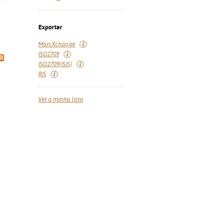
Exportar
MarcXchange
ISO2709
ISO2709(ISIS)
RIS
Ver a minha lista