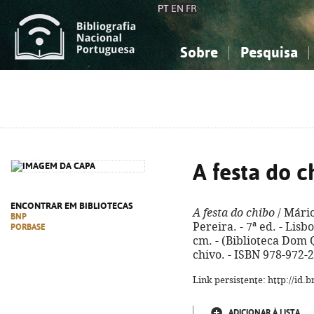
PT
EN
FR
Sobre
Pesquisa
Sobre a Bibliografia Nacional
Simples
Conhecimento, Informação...
Conhecimento, Informação...
Combinada
A
Ciências sociais...
Ciências sociais...
Arte, desporto...
Arte, desporto...
A festa do c
ENCONTRAR EM BIBLIOTECAS
A festa do chibo
/ Mário
BNP
Pereira. - 7ª ed. - Lisb
PORBASE
cm. - (Biblioteca Dom Qu
chivo. - ISBN 978-972-
Link persistente: http://id
ADICIONAR À LISTA