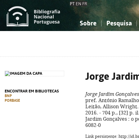
PT
EN
FR
Sobre
Pesquisa
Sobre a Bibliografia Nacional
Simples
Conhecimento, Informação...
Conhecimento, Informação...
Combinada
A
Ciências sociais...
Ciências sociais...
Arte, desporto...
Arte, desporto...
Jorge Jardi
ENCONTRAR EM BIBLIOTECAS
Jorge Jardim Gonçalves
BNP
pref. António Ramalho
PORBASE
Leitão, Allison Wright.
2016. - 704 p., [32] p. il.
Jardim Gonçalves : o p
6082-0
Link persistente: http://id