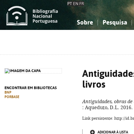
PT
EN
FR
Sobre
Pesquisa
Sobre a Bibliografia Nacional
Simples
Conhecimento, Informação...
Conhecimento, Informação...
Combinada
A
Ciências sociais...
Ciências sociais...
Arte, desporto...
Arte, desporto...
Antiguidades
livros
ENCONTRAR EM BIBLIOTECAS
BNP
PORBASE
Antiguidades, obras de 
: Aqueduto, D.L. 2016. -
Link persistente: http://id
ADICIONAR À LISTA