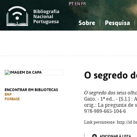
PT
EN
FR
Sobre
Pesquisa
Sobre a Bibliografia Nacional
Simples
Conhecimento, Informação...
Conhecimento, Informação...
Combinada
A
Ciências sociais...
Ciências sociais...
Arte, desporto...
Arte, desporto...
O segredo d
ENCONTRAR EM BIBLIOTECAS
O segredo dos seus olh
BNP
Gato. - 1ª ed.. - [S.l.] :
PORBASE
orig.: La pregunta de s
978-989-665-104-6
Link persistente: http://id
ADICIONAR À LISTA