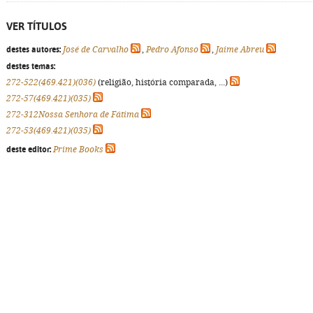
VER TÍTULOS
destes autores:
José de Carvalho
,
Pedro Afonso
,
Jaime Abreu
destes temas:
272-522(469.421)(036)
(religião, história comparada, ...)
272-57(469.421)(035)
272-312Nossa Senhora de Fátima
272-53(469.421)(035)
deste editor:
Prime Books