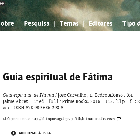
FR
Sobre
Pesquisa
Temas
Editores
Tipo 
obre a Bibliografia Nacional
imples
onhecimento, Informação...
onhecimento, Informação...
Combinada
A minha lista
Como utilizar
Filosofia, psicologia...
Filosofia, psicologia...
Perguntas frequente
iências sociais...
iências sociais...
Ciências exatas e naturais...
Ciências exatas e naturais...
rte, desporto...
rte, desporto...
Literatura, linguística...
Literatura, linguística...
Guia espiritual de Fátima
Guia espiritual de Fátima
/ José Carvalho ; il. Pedro Afonso ; fot.
Jaime Abreu. - 1ª ed. - [S.l.] : Prime Books, 2016. - 118, [1] p. : il. ; 
cm. - ISBN 978-989-655-290-9
Link persistente: http://id.bnportugal.gov.pt/bib/bibnacional/1944591
ADICIONAR À LISTA