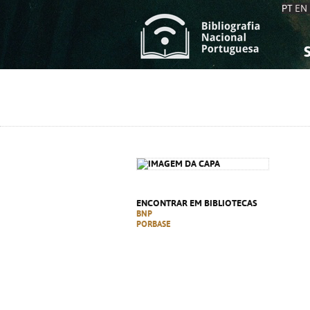
PT
EN
S
S
C
C
C
C
A
A
ENCONTRAR EM BIBLIOTECAS
BNP
PORBASE