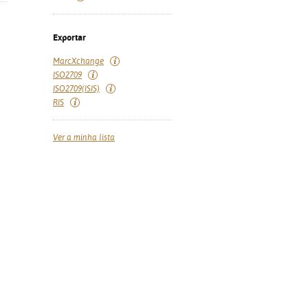
Exportar
MarcXchange
ISO2709
ISO2709(ISIS)
RIS
Ver a minha lista