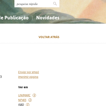
de Publicação
Novidades
s
Religião...
Religião...
VOLTAR ATRÁS
Ciências aplicadas...
Ciências aplicadas...
História, geografia, biografias...
História, geografia, biografias...
Enviar por email
23
Imprimir página
Ver em
UNIMARC
NP405
ISBD