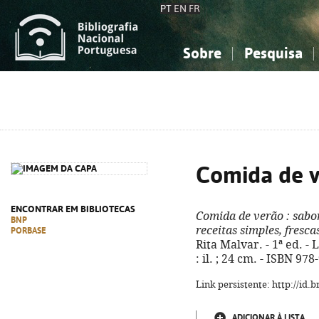
PT
EN
FR
Sobre
Pesquisa
Sobre a Bibliografia Nacional
Simples
Conhecimento, Informação...
Conhecimento, Informação...
Combinada
A
Ciências sociais...
Ciências sociais...
Arte, desporto...
Arte, desporto...
Comida de 
ENCONTRAR EM BIBLIOTECAS
Comida de verão
: sabo
BNP
receitas simples, fresc
PORBASE
Rita Malvar. - 1ª ed. - 
: il. ; 24 cm. - ISBN 97
Link persistente: http://id
ADICIONAR À LISTA