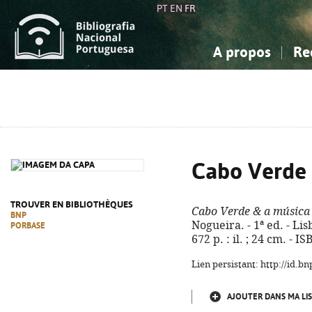
PT
EN
FR
A propos
Re
La Bibliographie Nationale
Simple
Connaissance, Information...
Connaissance, Information...
Avancée
Mes 
Sciences sociales...
Sciences sociales...
Arts, sport...
Arts, sport...
Cabo Verde 
TROUVER EN BIBLIOTHÈQUES
Cabo Verde & a música
BNP
Nogueira. - 1ª ed. - L
PORBASE
672 p. : il. ; 24 cm. - 
Lien persistant: http://id.
AJOUTER DANS MA LIS