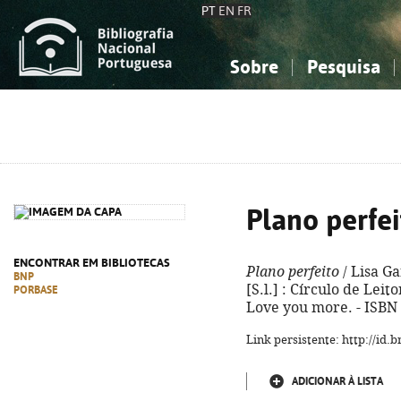
PT
EN
FR
Sobre
Pesquisa
Sobre a Bibliografia Nacional
Simples
Conhecimento, Informação...
Conhecimento, Informação...
Combinada
A
Ciências sociais...
Ciências sociais...
Arte, desporto...
Arte, desporto...
Plano perfei
ENCONTRAR EM BIBLIOTECAS
Plano perfeito
/ Lisa Ga
BNP
[S.l.] : Círculo de Leito
PORBASE
Love you more. - ISBN
Link persistente: http://id
ADICIONAR À LISTA