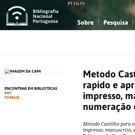
PT
EN
FR
Sobre
Pesquisa
Sobre a Bibliografia Nacional
Simples
Conhecimento, Informação...
Conhecimento, Informação...
Combinada
A
Ciências sociais...
Ciências sociais...
Arte, desporto...
Arte, desporto...
Metodo Cast
rapido e apr
ENCONTRAR EM BIBLIOTECAS
impresso, ma
BNP
PORBASE
numeração e
Metodo Castilho para o 
impresso, manuscrito, 