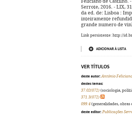
Feliciano de Castilho. -
Serrote, 2016. - LIX, 319
da ed. de: Lisboa : Imp
inteiramente refundi
grande numero de vinh
Link persistente: http://id
ADICIONAR À LISTA
VER TÍTULOS
deste autor:
António Feliciano
destes temas:
37.02(072)
(sociologia, políti
371.3(072)
099.4
(generalidades, obras d
deste editor:
Publicações Serr