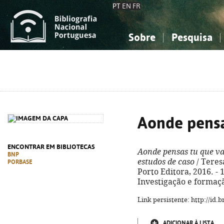
PT
EN
FR
Sobre
Pesquisa
Sobre a Bibliografia Nacional
Simples
Conhecimento, Informação...
Conhecimento, Informação...
Combinada
A
Ciências sociais...
Ciências sociais...
Arte, desporto...
Arte, desporto...
Aonde pensa
ENCONTRAR EM BIBLIOTECAS
Aonde pensas tu que va
BNP
estudos de caso
/ Teresa
PORBASE
Porto Editora, 2016. - 17
Investigação e formaçã
Link persistente: http://id
ADICIONAR À LISTA