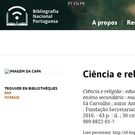
PT
EN
FR
A propos
Re
La Bibliographie Nationale
Simple
Connaissance, Information...
Connaissance, Information...
Avancée
Mes 
Sciences sociales...
Sciences sociales...
Arts, sport...
Arts, sport...
Ciência e re
TROUVER EN BIBLIOTHÈQUES
Ciência e religião
: educ
BNP
ensino secundário
: ma
PORBASE
Sá Carvalho ; autor Ant
: Fundação Secretaria
2016. - 63 p. : il. ; 30 
989-8822-01-7
Lien persistant: http://id.