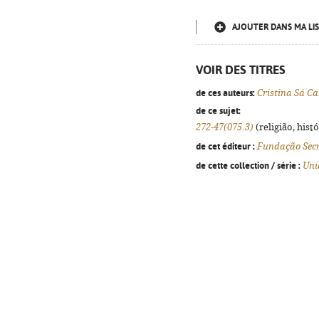
AJOUTER DANS MA LIS
VOIR DES TITRES
de ces auteurs:
Cristina Sá C
de ce sujet:
272-47(075.3)
(religião, hist
de cet éditeur :
Fundação Secr
de cette collection / série :
Uni