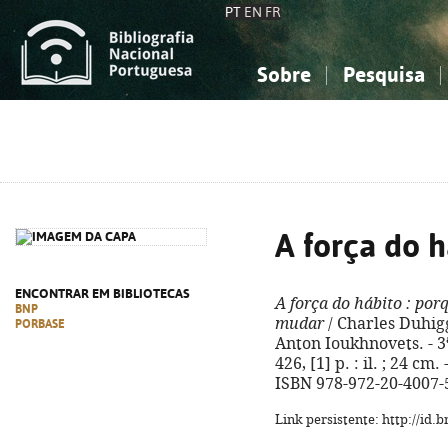
PT
EN
FR
Sobre
Pesquisa
Sobre a Bibliografia Nacional
Simples
Conhecimento, Informação...
Conhecimento, Informação...
Combinada
A
Ciências sociais...
Ciências sociais...
Arte, desporto...
Arte, desporto...
A força do h
ENCONTRAR EM BIBLIOTECAS
A força do hábito
: por
BNP
mudar
/ Charles Duhigg
PORBASE
Anton Ioukhnovets. - 3ª
426, [1] p. : il. ; 24 cm
ISBN 978-972-20-4007-
Link persistente: http://id