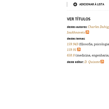
ADICIONAR À LISTA
VER TÍTULOS
destes autores:
Charles Duhig
Ioukhnovets
destes temas:
159.943
(filosofia, psicologia,
159.91
658.8
(medicina, engenharia, 
deste editor:
D. Quixote