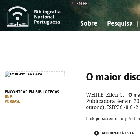
PT
EN
FR
Sobre
Pesquisa
Sobre a Bibliografia Nacional
Simples
Conhecimento, Informação...
Conhecimento, Informação...
Combinada
A
Ciências sociais...
Ciências sociais...
Arte, desporto...
Arte, desporto...
O maior disc
ENCONTRAR EM BIBLIOTECAS
O mai
WHITE, Ellen G. -
BNP
Publicadora Servir, 201
PORBASE
outono). ISBN 978-972
Link persistente: http://id
ADICIONAR À LISTA