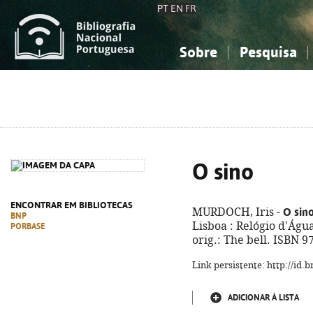
PT
EN
FR
Sobre
Pesquisa
Sobre a Bibliografia Nacional
Simples
Conhecimento, Informação...
Conhecimento, Informação...
Combinada
A
Ciências sociais...
Ciências sociais...
Arte, desporto...
Arte, desporto...
O sino
ENCONTRAR EM BIBLIOTECAS
O sin
MURDOCH, Iris -
BNP
Lisboa : Relógio d'Água,
PORBASE
orig.: The bell. ISBN 
Link persistente: http://id
ADICIONAR À LISTA