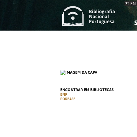
PT
EN
S
S
C
C
C
C
A
A
ENCONTRAR EM BIBLIOTECAS
BNP
PORBASE