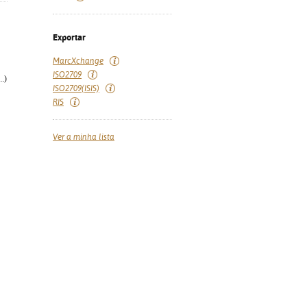
Exportar
MarcXchange
ISO2709
.)
ISO2709(ISIS)
RIS
Ver a minha lista