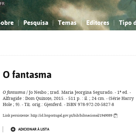
FR
Sobre
Pesquisa
Temas
Editores
Tipo 
obre a Bibliografia Nacional
imples
onhecimento, Informação...
onhecimento, Informação...
Combinada
A minha lista
Como utilizar
Filosofia, psicologia...
Filosofia, psicologia...
Perguntas frequente
iências sociais...
iências sociais...
Ciências exatas e naturais...
Ciências exatas e naturais...
rte, desporto...
rte, desporto...
Literatura, linguística...
Literatura, linguística...
O fantasma
O fantasma
/ Jo Nesbo ; trad. Maria Jeorgina Segurado. - 1ª ed. -
Alfragide : Dom Quixote, 2015. - 511 p. : il. ; 24 cm. - (Série Harry
Hole ; 9). - Tít. orig.: Gjenferd. - ISBN 978-972-20-5827-8
Link persistente: http://id.bnportugal.gov.pt/bib/bibnacional/1949089
ADICIONAR À LISTA