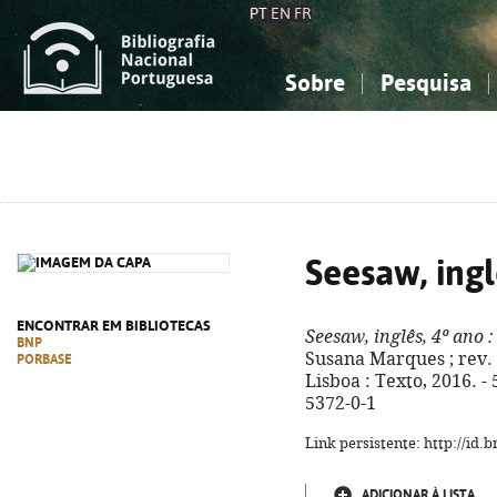
PT
EN
FR
Sobre
Pesquisa
Sobre a Bibliografia Nacional
Simples
Conhecimento, Informação...
Conhecimento, Informação...
Combinada
A
Ciências sociais...
Ciências sociais...
Arte, desporto...
Arte, desporto...
Seesaw, ingl
ENCONTRAR EM BIBLIOTECAS
Seesaw, inglês, 4º ano
:
BNP
Susana Marques ; rev. ci
PORBASE
Lisboa : Texto, 2016. - 
5372-0-1
Link persistente: http://id
ADICIONAR À LISTA