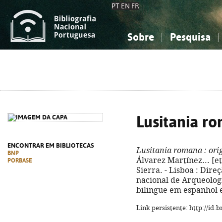
PT
EN
FR
Sobre
Pesquisa
Sobre a Bibliografia Nacional
Simples
Conhecimento, Informação...
Conhecimento, Informação...
Combinada
A
Ciências sociais...
Ciências sociais...
Arte, desporto...
Arte, desporto...
Lusitania r
ENCONTRAR EM BIBLIOTECAS
Lusitania romana
: ori
BNP
Álvarez Martínez... [et
PORBASE
Sierra. - Lisboa : Dir
nacional de Arqueologia, 
bilingue em espanhol e
Link persistente: http://id