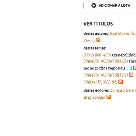
ADICIONAR À LISTA
VER TÍTULOS
destes autores:
José María Ál
Sierra
destes temas:
069.5(460+469)
(generalidade
904(469)"-02/04"(083.82)
(his
monografias regionais, ...)
904(460)"-02/04"(083.82)
904(=1:37)(083.82)
destes editores:
Direção-Geral
Arqueologia