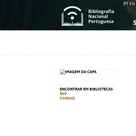
PT
EN
S
S
C
C
C
C
A
A
ENCONTRAR EM BIBLIOTECAS
BNP
PORBASE