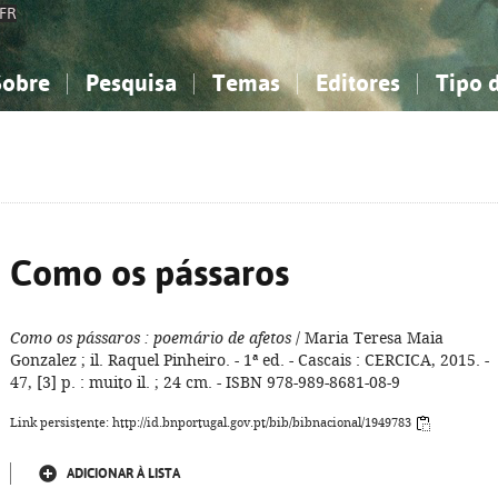
FR
Sobre
Pesquisa
Temas
Editores
Tipo 
obre a Bibliografia Nacional
imples
onhecimento, Informação...
onhecimento, Informação...
Combinada
A minha lista
Como utilizar
Filosofia, psicologia...
Filosofia, psicologia...
Perguntas frequente
iências sociais...
iências sociais...
Ciências exatas e naturais...
Ciências exatas e naturais...
rte, desporto...
rte, desporto...
Literatura, linguística...
Literatura, linguística...
Como os pássaros
Como os pássaros
: poemário de afetos
/ Maria Teresa Maia
Gonzalez ; il. Raquel Pinheiro. - 1ª ed. - Cascais : CERCICA, 2015. -
47, [3] p. : muito il. ; 24 cm. - ISBN 978-989-8681-08-9
Link persistente: http://id.bnportugal.gov.pt/bib/bibnacional/1949783
ADICIONAR À LISTA