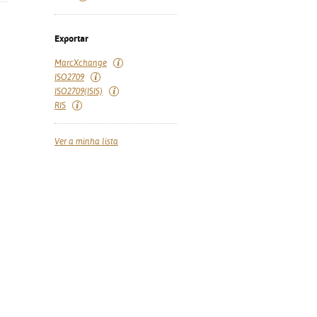
Exportar
MarcXchange
ISO2709
ISO2709(ISIS)
RIS
Ver a minha lista