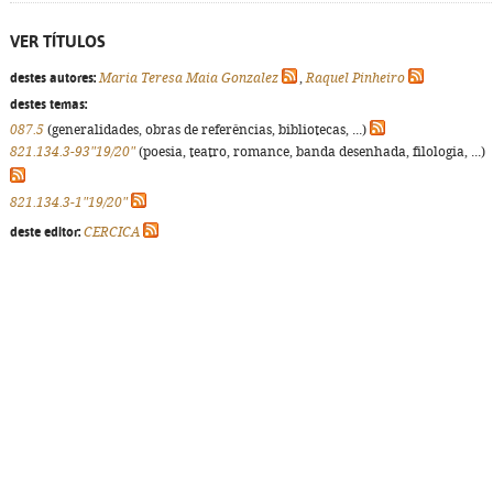
VER TÍTULOS
destes autores:
Maria Teresa Maia Gonzalez
,
Raquel Pinheiro
destes temas:
087.5
(generalidades, obras de referências, bibliotecas, ...)
821.134.3-93"19/20"
(poesia, teatro, romance, banda desenhada, filologia, ...)
821.134.3-1"19/20"
deste editor:
CERCICA