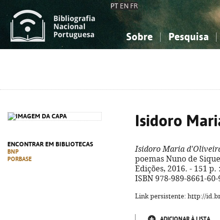
PT
EN
FR
Sobre
Pesquisa
Sobre a Bibliografia Nacional
Simples
Conhecimento, Informação...
Conhecimento, Informação...
Combinada
A
Ciências sociais...
Ciências sociais...
Arte, desporto...
Arte, desporto...
Isidoro Mari
ENCONTRAR EM BIBLIOTECAS
Isidoro Maria d'Oliveir
BNP
poemas Nuno de Siqueir
PORBASE
Edições, 2016. - 151 p. :
ISBN 978-989-8661-60-
Link persistente: http://id
ADICIONAR À LISTA