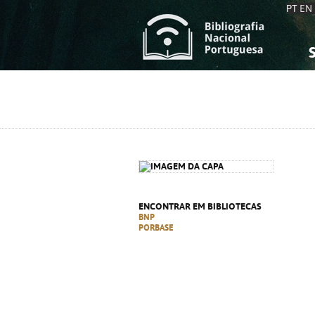
PT
EN
S
S
C
C
C
C
A
A
ENCONTRAR EM BIBLIOTECAS
BNP
PORBASE