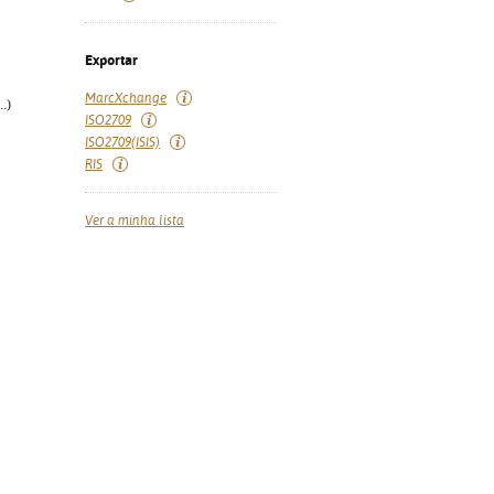
Exportar
MarcXchange
.)
ISO2709
ISO2709(ISIS)
RIS
Ver a minha lista