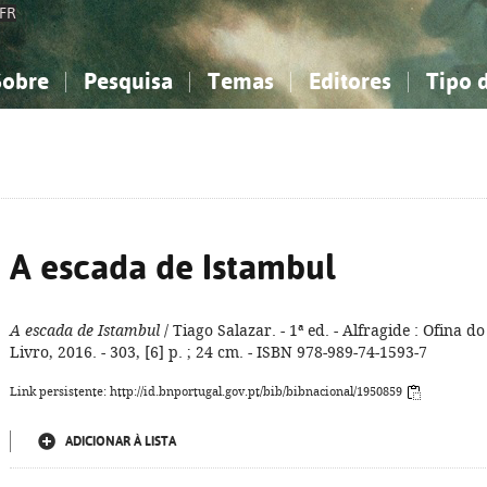
FR
Sobre
Pesquisa
Temas
Editores
Tipo 
obre a Bibliografia Nacional
imples
onhecimento, Informação...
onhecimento, Informação...
Combinada
A minha lista
Como utilizar
Filosofia, psicologia...
Filosofia, psicologia...
Perguntas frequente
iências sociais...
iências sociais...
Ciências exatas e naturais...
Ciências exatas e naturais...
rte, desporto...
rte, desporto...
Literatura, linguística...
Literatura, linguística...
A escada de Istambul
A escada de Istambul
/ Tiago Salazar. - 1ª ed. - Alfragide : Ofina do
Livro, 2016. - 303, [6] p. ; 24 cm. - ISBN 978-989-74-1593-7
Link persistente: http://id.bnportugal.gov.pt/bib/bibnacional/1950859
ADICIONAR À LISTA