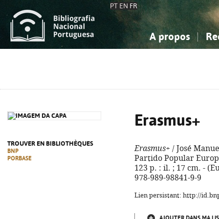
PT
EN
FR
A propos
Re
La Bibliographie Nationale
Simple
Connaissance, Information...
Connaissance, Information...
Avancée
Mes 
Sciences sociales...
Sciences sociales...
Arts, sport...
Arts, sport...
Erasmus+
TROUVER EN BIBLIOTHÈQUES
Erasmus+
/ José Manuel
BNP
Partido Popular Europ
PORBASE
123 p. : il. ; 17 cm. - (
978-989-98841-9-9
Lien persistant: http://id.
AJOUTER DANS MA LIS