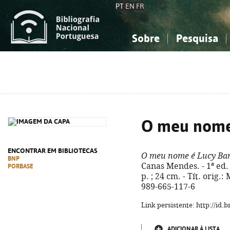
PT
EN
FR
Sobre
Pesquisa
Sobre a Bibliografia Nacional
Simples
Conhecimento, Informação...
Conhecimento, Informação...
Combinada
A
Ciências sociais...
Ciências sociais...
Arte, desporto...
Arte, desporto...
O meu nome
ENCONTRAR EM BIBLIOTECAS
O meu nome é Lucy Ba
BNP
Canas Mendes. - 1ª ed. 
PORBASE
p. ; 24 cm. - Tít. orig
989-665-117-6
Link persistente: http://id
ADICIONAR À LISTA