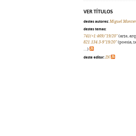
VER TÍTULOS
destes autores:
Miguel Monte
destes temas:
741(=1:469)"19/20"
(arte, arq
821.134.3-9"19/20"
(poesia, t
...)
deste editor:
IN