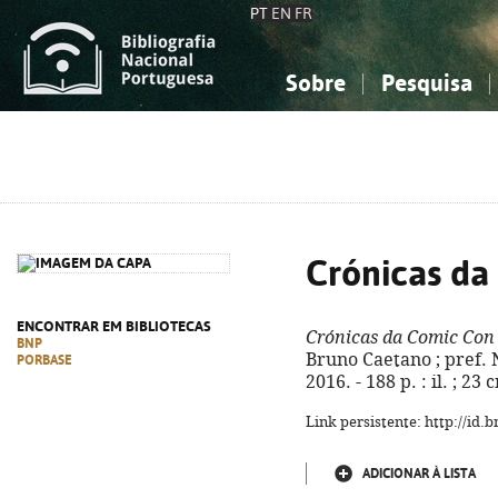
PT
EN
FR
Sobre
Pesquisa
Sobre a Bibliografia Nacional
Simples
Conhecimento, Informação...
Conhecimento, Informação...
Combinada
A
Ciências sociais...
Ciências sociais...
Arte, desporto...
Arte, desporto...
Crónicas da
ENCONTRAR EM BIBLIOTECAS
Crónicas da Comic Con
BNP
Bruno Caetano ; pref. N
PORBASE
2016. - 188 p. : il. ; 2
Link persistente: http://id
ADICIONAR À LISTA