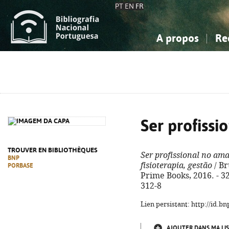
PT
EN
FR
A propos
Re
La Bibliographie Nationale
Simple
Connaissance, Information...
Connaissance, Information...
Avancée
Mes 
Sciences sociales...
Sciences sociales...
Arts, sport...
Arts, sport...
Ser profiss
TROUVER EN BIBLIOTHÈQUES
Ser profissional no am
BNP
fisioterapia, gestão
/ Bru
PORBASE
Prime Books, 2016. - 328
312-8
Lien persistant: http://id.
AJOUTER DANS MA LIS