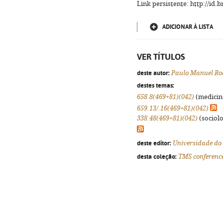
Link persistente: http://id
ADICIONAR À LISTA
VER TÍTULOS
deste autor:
Paulo Manuel Ro
destes temas:
658.8(469+81)(042)
(medicina
659.13/.16(469+81)(042)
338.48(469+81)(042)
(sociolog
deste editor:
Universidade do
desta coleção:
TMS conference