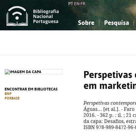
PT
EN
FR
Sobre
Pesquisa
Sobre a Bibliografia Nacional
Simples
Conhecimento, Informação...
Conhecimento, Informação...
Combinada
A
Ciências sociais...
Ciências sociais...
Arte, desporto...
Arte, desporto...
Perspetivas
em marketi
ENCONTRAR EM BIBLIOTECAS
BNP
PORBASE
Perspetivas contempor
Águas... [et al.]. - Far
2016. - 362 p. : il. ; 21
da capa: Desafios, est
ISBN 978-989-8472-96-