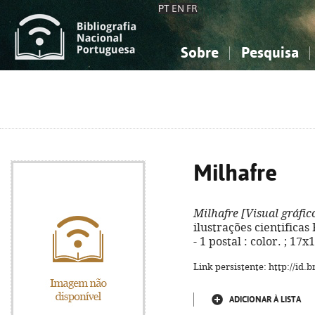
PT
EN
FR
Sobre
Pesquisa
Sobre a Bibliografia Nacional
Simples
Conhecimento, Informação...
Conhecimento, Informação...
Combinada
A
Ciências sociais...
Ciências sociais...
Arte, desporto...
Arte, desporto...
Milhafre
Milhafre
[Visual gráfic
ilustrações cientificas 
- 1 postal : color. ; 17
Link persistente: http://id
ADICIONAR À LISTA