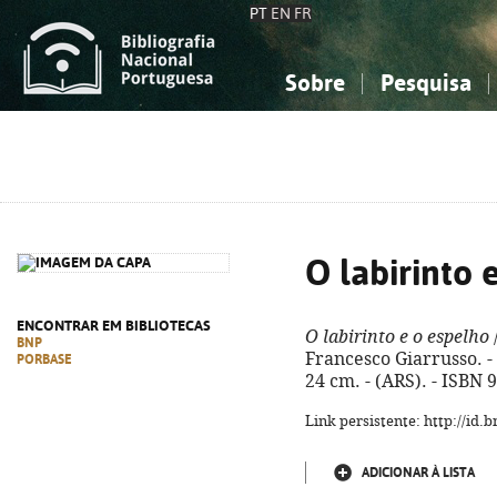
PT
EN
FR
Sobre
Pesquisa
Sobre a Bibliografia Nacional
Simples
Conhecimento, Informação...
Conhecimento, Informação...
Combinada
A
Ciências sociais...
Ciências sociais...
Arte, desporto...
Arte, desporto...
O labirinto 
ENCONTRAR EM BIBLIOTECAS
O labirinto e o espelho
BNP
Francesco Giarrusso. - C
PORBASE
24 cm. - (ARS). - ISBN
Link persistente: http://id
ADICIONAR À LISTA