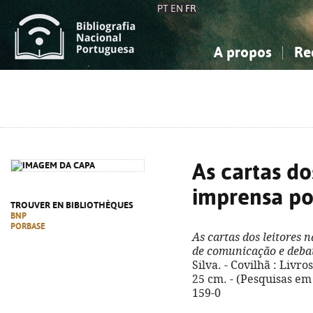
PT
EN
FR
A propos
Re
La Bibliographie Nationale
Simple
Connaissance, Information...
Connaissance, Information...
Avancée
Mes 
Sciences sociales...
Sciences sociales...
Arts, sport...
Arts, sport...
As cartas do
imprensa po
TROUVER EN BIBLIOTHÈQUES
BNP
PORBASE
As cartas dos leitores
de comunicação e debat
Silva. - Covilhã : Livros
25 cm. - (Pesquisas em
159-0