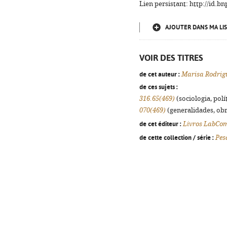
Lien persistant: http://id.
AJOUTER DANS MA LIS
VOIR DES TITRES
de cet auteur :
Marisa Rodrigu
de ces sujets :
316.65(469)
(sociologia, polít
070(469)
(generalidades, obra
de cet éditeur :
Livros LabCo
de cette collection / série :
Pes