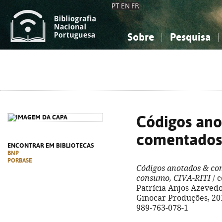
PT
EN
FR
Sobre
Pesquisa
Sobre a Bibliografia Nacional
Simples
Conhecimento, Informação...
Conhecimento, Informação...
Combinada
A
Ciências sociais...
Ciências sociais...
Arte, desporto...
Arte, desporto...
Códigos ano
comentados
ENCONTRAR EM BIBLIOTECAS
BNP
PORBASE
Códigos anotados & c
consumo, CIVA-RITI
/ 
Patrícia Anjos Azevedo, 
Ginocar Produções, 2016
989-763-078-1