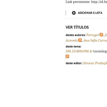
Link persistente: http://id
ADICIONAR À LISTA
VER TÍTULOS
destes autores:
Portugal
,
J
Azevedo
,
Ana Sofia Carva
deste tema:
336.22(469)(094.4)
(sociologi
deste editor:
Ginocar Produçõ