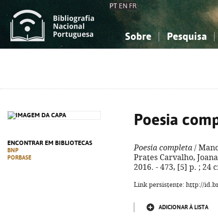
PT
EN
FR
Sobre
Pesquisa
Sobre a Bibliografia Nacional
Simples
Conhecimento, Informação...
Conhecimento, Informação...
Combinada
A
Ciências sociais...
Ciências sociais...
Arte, desporto...
Arte, desporto...
Poesia comp
ENCONTRAR EM BIBLIOTECAS
Poesia completa
/ Mano
BNP
Prates Carvalho, Joana
PORBASE
2016. - 473, [5] p. ; 24
Link persistente: http://id
ADICIONAR À LISTA