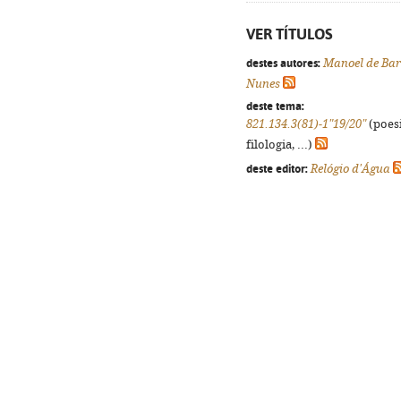
VER TÍTULOS
destes autores:
Manoel de Bar
Nunes
deste tema:
821.134.3(81)-1"19/20"
(poesi
filologia, ...)
deste editor:
Relógio d'Água