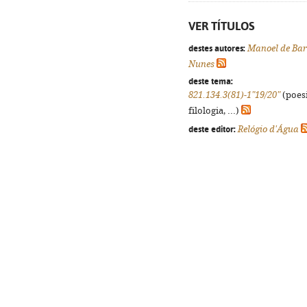
VER TÍTULOS
destes autores:
Manoel de Bar
Nunes
deste tema:
821.134.3(81)-1"19/20"
(poesi
filologia, ...)
deste editor:
Relógio d'Água