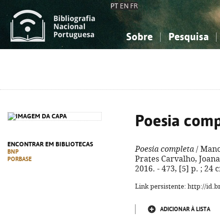
PT
EN
FR
Sobre
Pesquisa
Sobre a Bibliografia Nacional
Simples
Conhecimento, Informação...
Conhecimento, Informação...
Combinada
A
Ciências sociais...
Ciências sociais...
Arte, desporto...
Arte, desporto...
Poesia comp
ENCONTRAR EM BIBLIOTECAS
Poesia completa
/ Mano
BNP
Prates Carvalho, Joana
PORBASE
2016. - 473, [5] p. ; 24
Link persistente: http://id
ADICIONAR À LISTA