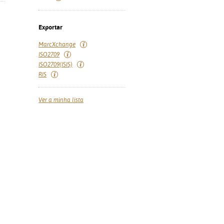
Exportar
MarcXchange
ISO2709
ISO2709(ISIS)
RIS
Ver a minha lista