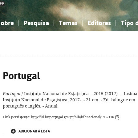
FR
Sobre
Pesquisa
Temas
Editores
Tipo 
obre a Bibliografia Nacional
imples
onhecimento, Informação...
onhecimento, Informação...
Combinada
A minha lista
Como utilizar
Filosofia, psicologia...
Filosofia, psicologia...
Perguntas frequente
iências sociais...
iências sociais...
Ciências exatas e naturais...
Ciências exatas e naturais...
rte, desporto...
rte, desporto...
Literatura, linguística...
Literatura, linguística...
Portugal
Portugal
/ Instituto Nacional de Estatística. - 2015 (2017)-. - Lisboa 
Instituto Nacional de Estatística, 2017-. - 21 cm. - Ed. bilingue em
português e inglês. - Anual
Link persistente: http://id.bnportugal.gov.pt/bib/bibnacional/1957116
ADICIONAR À LISTA