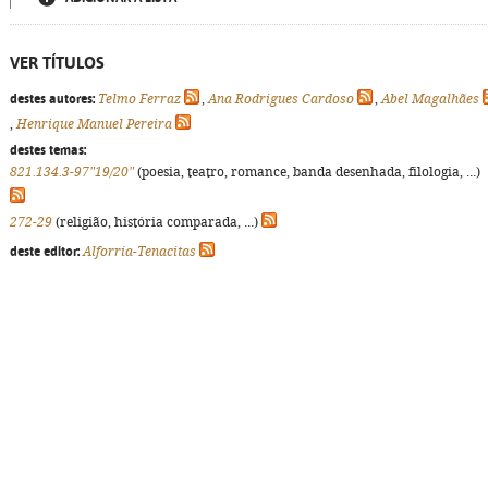
VER TÍTULOS
destes autores:
Telmo Ferraz
,
Ana Rodrigues Cardoso
,
Abel Magalhães
,
Henrique Manuel Pereira
destes temas:
821.134.3-97"19/20"
(poesia, teatro, romance, banda desenhada, filologia, ...)
272-29
(religião, história comparada, ...)
deste editor:
Alforria-Tenacitas