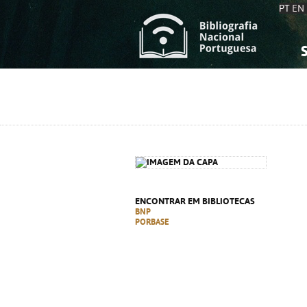
PT
EN
S
S
C
C
C
C
A
A
ENCONTRAR EM BIBLIOTECAS
BNP
PORBASE