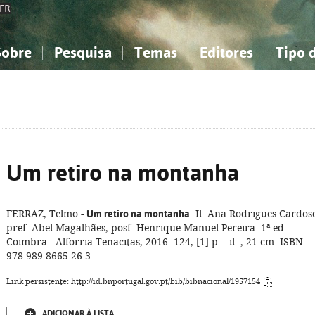
FR
Sobre
Pesquisa
Temas
Editores
Tipo 
obre a Bibliografia Nacional
imples
onhecimento, Informação...
onhecimento, Informação...
Combinada
A minha lista
Como utilizar
Filosofia, psicologia...
Filosofia, psicologia...
Perguntas frequente
iências sociais...
iências sociais...
Ciências exatas e naturais...
Ciências exatas e naturais...
rte, desporto...
rte, desporto...
Literatura, linguística...
Literatura, linguística...
Um retiro na montanha
FERRAZ, Telmo -
Um retiro na montanha
. Il. Ana Rodrigues Cardos
pref. Abel Magalhães; posf. Henrique Manuel Pereira. 1ª ed.
Coimbra : Alforria-Tenacitas, 2016. 124, [1] p. : il. ; 21 cm. ISBN
978-989-8665-26-3
Link persistente: http://id.bnportugal.gov.pt/bib/bibnacional/1957154
ADICIONAR À LISTA