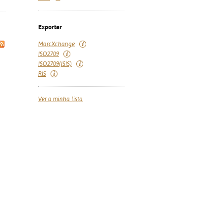
Exportar
MarcXchange
ISO2709
ISO2709(ISIS)
RIS
Ver a minha lista