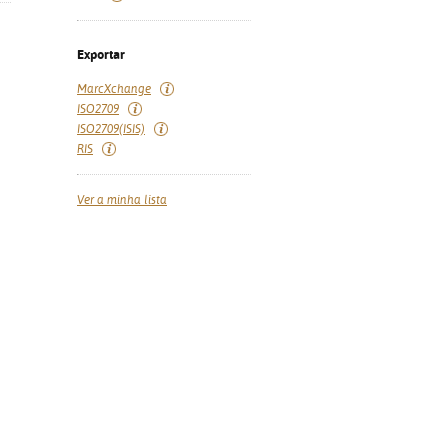
Exportar
MarcXchange
ISO2709
ISO2709(ISIS)
RIS
Ver a minha lista