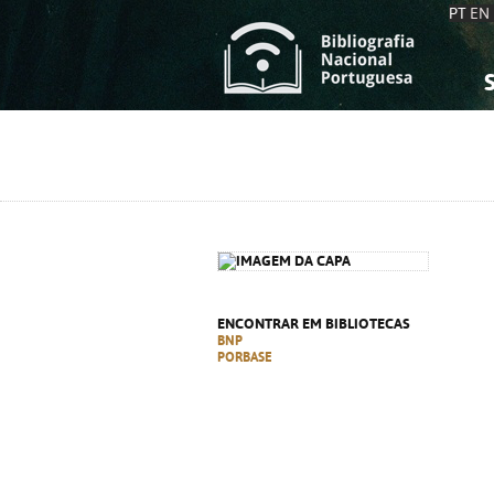
PT
EN
S
S
C
C
C
C
A
A
ENCONTRAR EM BIBLIOTECAS
BNP
PORBASE