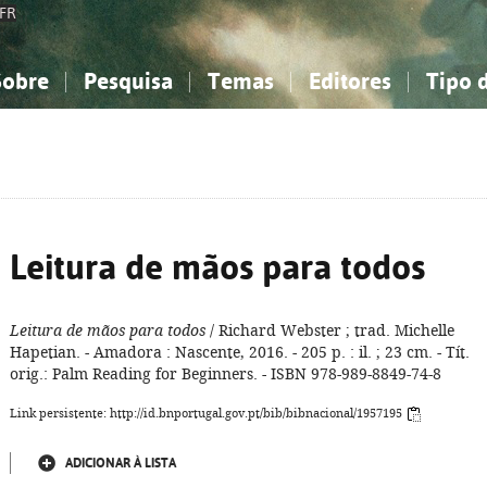
FR
Sobre
Pesquisa
Temas
Editores
Tipo 
obre a Bibliografia Nacional
imples
onhecimento, Informação...
onhecimento, Informação...
Combinada
A minha lista
Como utilizar
Filosofia, psicologia...
Filosofia, psicologia...
Perguntas frequente
iências sociais...
iências sociais...
Ciências exatas e naturais...
Ciências exatas e naturais...
rte, desporto...
rte, desporto...
Literatura, linguística...
Literatura, linguística...
Leitura de mãos para todos
Leitura de mãos para todos
/ Richard Webster ; trad. Michelle
Hapetian. - Amadora : Nascente, 2016. - 205 p. : il. ; 23 cm. - Tít.
orig.: Palm Reading for Beginners. - ISBN 978-989-8849-74-8
Link persistente: http://id.bnportugal.gov.pt/bib/bibnacional/1957195
ADICIONAR À LISTA