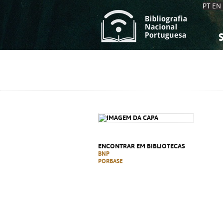
PT
EN
S
S
C
C
C
C
A
A
ENCONTRAR EM BIBLIOTECAS
BNP
PORBASE