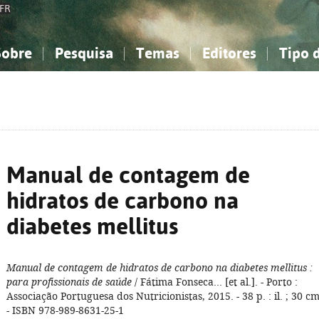
FR
Sobre
Pesquisa
Temas
Editores
Tipo 
obre a Bibliografia Nacional
imples
onhecimento, Informação...
onhecimento, Informação...
Combinada
A minha lista
Como utilizar
Filosofia, psicologia...
Filosofia, psicologia...
Perguntas frequente
iências sociais...
iências sociais...
Ciências exatas e naturais...
Ciências exatas e naturais...
rte, desporto...
rte, desporto...
Literatura, linguística...
Literatura, linguística...
Manual de contagem de
hidratos de carbono na
diabetes mellitus
Manual de contagem de hidratos de carbono na diabetes mellitus
:
para profissionais de saúde
/ Fátima Fonseca... [et al.]. - Porto :
Associação Portuguesa dos Nutricionistas, 2015. - 38 p. : il. ; 30 cm
- ISBN 978-989-8631-25-1