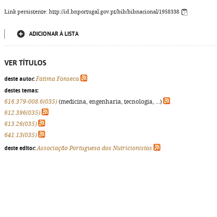
Link persistente: http://id.bnportugal.gov.pt/bib/bibnacional/1958338
ADICIONAR À LISTA
VER TÍTULOS
deste autor:
Fátima Fonseca
destes temas:
616.379-008.6(035)
(medicina, engenharia, tecnologia, ...)
612.396(035)
613.26(035)
641.13(035)
deste editor:
Associação Portuguesa dos Nutricionistas