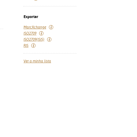
Exportar
MarcXchange
ISO2709
ISO2709(ISIS)
RIS
Ver a minha lista