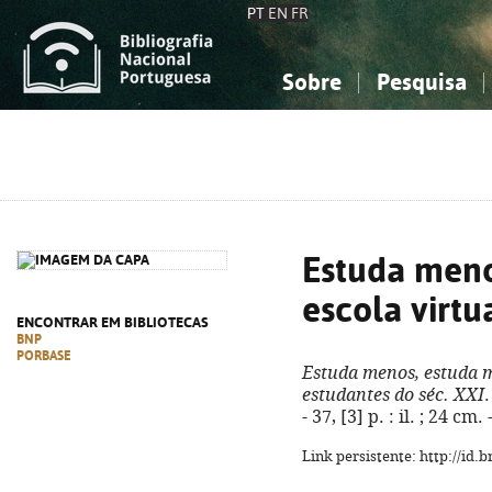
PT
EN
FR
Sobre
Pesquisa
Sobre a Bibliografia Nacional
Simples
Conhecimento, Informação...
Conhecimento, Informação...
Combinada
A
Ciências sociais...
Ciências sociais...
Arte, desporto...
Arte, desporto...
Estuda meno
escola virtu
ENCONTRAR EM BIBLIOTECAS
BNP
PORBASE
Estuda menos, estuda m
estudantes do séc. XXI
.
- 37, [3] p. : il. ; 24 c
Link persistente: http://id