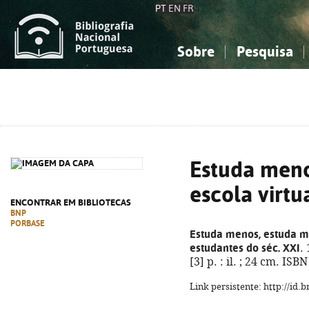
PT
EN
FR
Sobre
Pesquisa
Sobre a Bibliografia Nacional
Simples
Conhecimento, Informação...
Conhecimento, Informação...
Combinada
A
Ciências sociais...
Ciências sociais...
Arte, desporto...
Arte, desporto...
Estuda meno
escola virtu
ENCONTRAR EM BIBLIOTECAS
BNP
PORBASE
Estuda menos, estuda me
estudantes do séc. XXI
.
[3] p. : il. ; 24 cm. IS
Link persistente: http://id