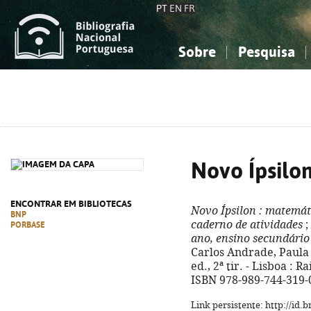
PT
EN
FR
Sobre
Pesquisa
Sobre a Bibliografia Nacional
Simples
Conhecimento, Informação...
Conhecimento, Informação...
Combinada
A
Ciências sociais...
Ciências sociais...
Arte, desporto...
Arte, desporto...
Novo Ípsilon
ENCONTRAR EM BIBLIOTECAS
Novo Ípsilon
: matemáti
BNP
caderno de atividades
;
PORBASE
ano, ensino secundário
Carlos Andrade, Paula 
ed., 2ª tir. - Lisboa : Rai
ISBN 978-989-744-319-
Link persistente: http://id