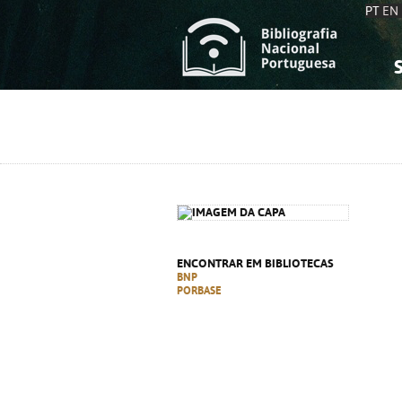
PT
EN
S
S
C
C
C
C
A
A
ENCONTRAR EM BIBLIOTECAS
BNP
PORBASE