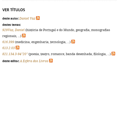
VER TÍTULOS
deste autor:
Daniel Vaz
destes temas:
929Vaz, Daniel
(história de Portugal e do Mundo, geografia, monografias
regionais, ...)
616.399
(medicina, engenharia, tecnologia, ...)
613.2.03
821.134.3-94"20"
(poesia, teatro, romance, banda desenhada, filologia, ...)
deste editor:
A Esfera dos Livros