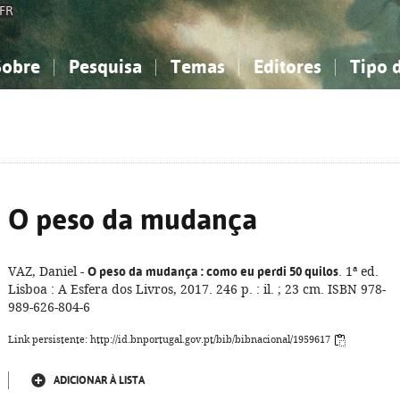
FR
Sobre
Pesquisa
Temas
Editores
Tipo 
obre a Bibliografia Nacional
imples
onhecimento, Informação...
onhecimento, Informação...
Combinada
A minha lista
Como utilizar
Filosofia, psicologia...
Filosofia, psicologia...
Perguntas frequente
iências sociais...
iências sociais...
Ciências exatas e naturais...
Ciências exatas e naturais...
rte, desporto...
rte, desporto...
Literatura, linguística...
Literatura, linguística...
O peso da mudança
VAZ, Daniel -
O peso da mudança
: como eu perdi 50 quilos
. 1ª ed.
Lisboa : A Esfera dos Livros, 2017. 246 p. : il. ; 23 cm. ISBN 978-
989-626-804-6
Link persistente: http://id.bnportugal.gov.pt/bib/bibnacional/1959617
ADICIONAR À LISTA