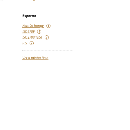
Exportar
MarcXchange
ISO2709
ISO2709(ISIS)
RIS
Ver a minha lista