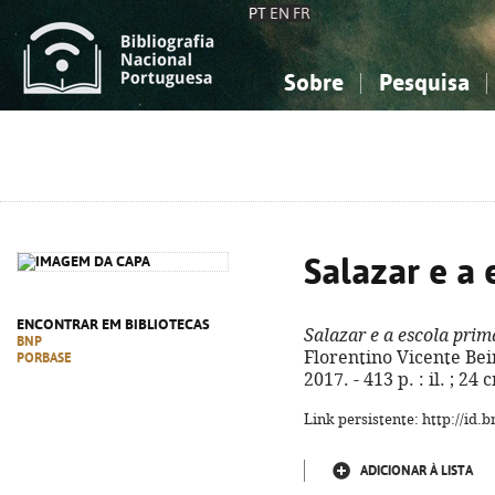
PT
EN
FR
Sobre
Pesquisa
Sobre a Bibliografia Nacional
Simples
Conhecimento, Informação...
Conhecimento, Informação...
Combinada
A
Ciências sociais...
Ciências sociais...
Arte, desporto...
Arte, desporto...
Salazar e a 
ENCONTRAR EM BIBLIOTECAS
Salazar e a escola prim
BNP
Florentino Vicente Beir
PORBASE
2017. - 413 p. : il. ; 2
Link persistente: http://id
ADICIONAR À LISTA