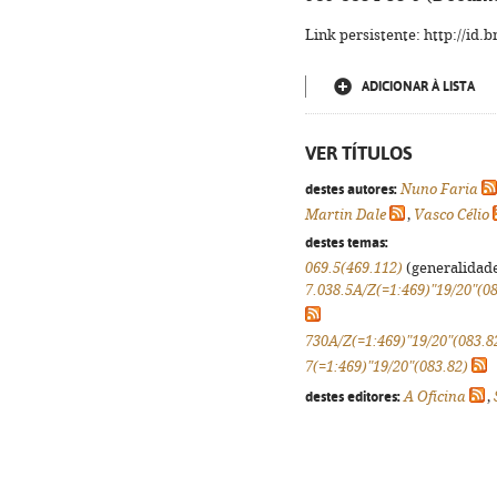
Link persistente: http://id
ADICIONAR À LISTA
VER TÍTULOS
destes autores:
Nuno Faria
Martin Dale
,
Vasco Célio
destes temas:
069.5(469.112)
(generalidades
7.038.5A/Z(=1:469)"19/20"(0
730A/Z(=1:469)"19/20"(083.8
7(=1:469)"19/20"(083.82)
destes editores:
A Oficina
,