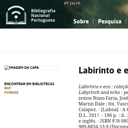
PT
EN
FR
Sobre
Pesquisa
Sobre a Bibliografia Nacional
Simples
Conhecimento, Informação...
Conhecimento, Informação...
Combinada
A
Ciências sociais...
Ciências sociais...
Arte, desporto...
Arte, desporto...
Labirinto e 
ENCONTRAR EM BIBLIOTECAS
Labirinto e eco
: coleçã
BNP
Labyrinth and echo
: p
PORBASE
textos Nuno Faria, Jos
Martin Dale ; fot. Vas
Calapez. - [Lisboa] : A
D.L. 2017. - 196 p. : il
e inglês. - ISBN 978-98
989-8834-53-9 (Docum