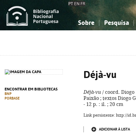
PT
EN
FR
Sobre
Pesquisa
Sobre a Bibliografia Nacional
Simples
Conhecimento, Informação...
Conhecimento, Informação...
Combinada
A
Ciências sociais...
Ciências sociais...
Arte, desporto...
Arte, desporto...
Déjà-vu
ENCONTRAR EM BIBLIOTECAS
Déjà-vu
/ coord. Diogo 
BNP
Paixão ; textos Diogo Goe
PORBASE
- 12 p. : il. ; 20 cm
Link persistente: http://id
ADICIONAR À LISTA