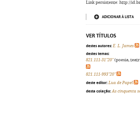
Link persistente: http://id
ADICIONAR À LISTA
VER TÍTULOS
destes autores:
E. L. James
destes temas:
821.111-31"20"
(poesia, teatr
821.111-993"20"
deste editor:
Lua de Papel
desta coleção:
As cinquenta 