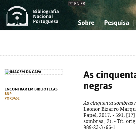
PT
EN
FR
Sobre
Pesquisa
Sobre a Bibliografia Nacional
Simples
Conhecimento, Informação...
Conhecimento, Informação...
Combinada
A
Ciências sociais...
Ciências sociais...
Arte, desporto...
Arte, desporto...
As cinquent
negras
ENCONTRAR EM BIBLIOTECAS
BNP
PORBASE
As cinquenta sombras 
Leonor Bizarro Marques
Papel, 2017. - 591, [17] 
sombras ; 2). - Tít. ori
989-23-3766-1