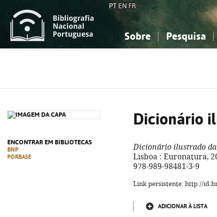
PT
EN
FR
Sobre
Pesquisa
Sobre a Bibliografia Nacional
Simples
Conhecimento, Informação...
Conhecimento, Informação...
Combinada
A
Ciências sociais...
Ciências sociais...
Arte, desporto...
Arte, desporto...
Dicionário i
ENCONTRAR EM BIBLIOTECAS
Dicionário ilustrado da
BNP
Lisboa : Euronatura, 2016
PORBASE
978-989-98481-3-9
Link persistente: http://id
ADICIONAR À LISTA