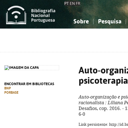
PT
EN
FR
Sobre
Pesquisa
Sobre a Bibliografia Nacional
Simples
Conhecimento, Informação...
Conhecimento, Informação...
Combinada
A
Ciências sociais...
Ciências sociais...
Arte, desporto...
Arte, desporto...
Auto-organi
psicoterapia
ENCONTRAR EM BIBLIOTECAS
BNP
PORBASE
Auto-organização e psi
racionalista
: Liliana 
Desafios, cop. 2016. - 
6-0
Link persistente: http://id