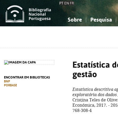
PT
EN
FR
Sobre
Pesquisa
Sobre a Bibliografia Nacional
Simples
Conhecimento, Informação...
Conhecimento, Informação...
Combinada
A
Ciências sociais...
Ciências sociais...
Arte, desporto...
Arte, desporto...
Estatística 
gestão
ENCONTRAR EM BIBLIOTECAS
BNP
PORBASE
Estatística descritiva a
exploratória dos dados
Cristina Teles de Olive
Económica, 2017. - 205, 
768-308-4