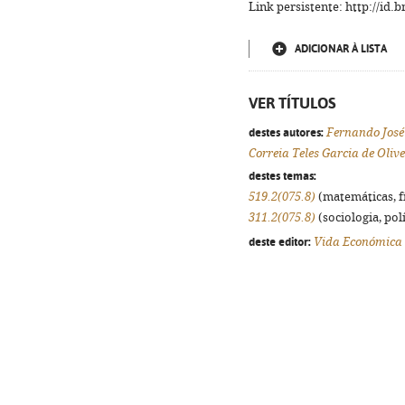
Link persistente: http://id
ADICIONAR À LISTA
VER TÍTULOS
destes autores:
Fernando José
Correia Teles Garcia de Oliv
destes temas:
519.2(075.8)
(matemáticas, fís
311.2(075.8)
(sociologia, polí
deste editor:
Vida Económica