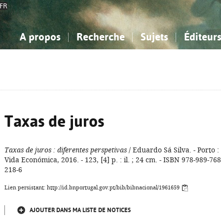
FR
A propos
Recherche
Sujets
Éditeur
a Bibliographie Nationale
imple
onnaissance, Information...
onnaissance, Information...
Avancée
Mes notices
Comment utiliser
Philosophie, psychologie...
Philosophie, psychologie...
Aide - FAQ
ciences sociales...
ciences sociales...
Mathématiques, sciences
Mathématiques, sciences
rts, sport...
rts, sport...
naturelles...
Littérature, linguistique...
naturelles...
Littérature, linguistique...
Taxas de juros
Taxas de juros
: diferentes perspetivas
/ Eduardo Sá Silva. - Porto :
Vida Económica, 2016. - 123, [4] p. : il. ; 24 cm. - ISBN 978-989-768
218-6
Lien persistant: http://id.bnportugal.gov.pt/bib/bibnacional/1961659
AJOUTER DANS MA LISTE DE NOTICES