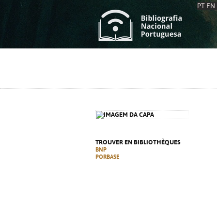
PT
EN
L
S
C
C
S
S
A
A
TROUVER EN BIBLIOTHÈQUES
BNP
PORBASE