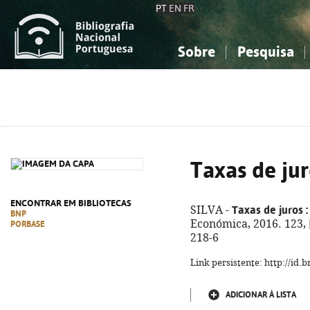
PT
EN
FR
Sobre
Pesquisa
Sobre a Bibliografia Nacional
Simples
Conhecimento, Informação...
Conhecimento, Informação...
Combinada
A
Ciências sociais...
Ciências sociais...
Arte, desporto...
Arte, desporto...
Taxas de ju
ENCONTRAR EM BIBLIOTECAS
Taxas de juros
:
SILVA -
BNP
Económica, 2016. 123, [
PORBASE
218-6
Link persistente: http://id
ADICIONAR À LISTA