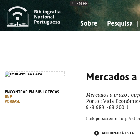
PT
EN
FR
Sobre
Pesquisa
Sobre a Bibliografia Nacional
Simples
Conhecimento, Informação...
Conhecimento, Informação...
Combinada
A
Ciências sociais...
Ciências sociais...
Arte, desporto...
Arte, desporto...
Mercados a
ENCONTRAR EM BIBLIOTECAS
Mercados a prazo
: opç
BNP
Porto : Vida Económica,
PORBASE
978-989-768-200-1
Link persistente: http://id
ADICIONAR À LISTA